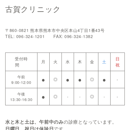
古賀クリニック
〒860-0821 熊本県熊本市中央区本山4丁目1番43号
TEL: 096-324-1201 FAX: 096-324-1382
受付時
日
月
火
水
木
金
土
間
祝
午前
●
●
●
●
◎
◎
-
9:00-12:00
午後
●
◎
◎
-
-
-
-
13:30-16:30
水と木と土は、午前中のみ
の診療となっています。
日曜日、祝日は休診日
です。